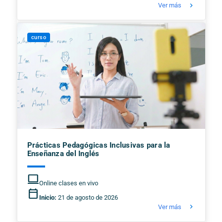
keyboard_arrow_right
Ver más
curso
Prácticas Pedagógicas Inclusivas para la
Enseñanza del Inglés
computer
Online clases en vivo
calendar_today
Inicio:
21 de agosto de 2026
keyboard_arrow_right
Ver más