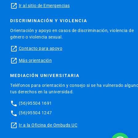
launch
Ir al sitio de Emergencias
DISCRIMINACIÓN Y VIOLENCIA
Orientación y apoyo en casos de discriminación, violencia de
género o violencia sexual.
launch
Contacto para apoyo
launch
Más orientación
MEDIACIÓN UNIVERSITARIA
Teléfonos para orientación y consejo si se ha vulnerado algun
tus derechos en la universidad.
phone
(56)95504 1691
phone
(56)95504 1247
launch
Ir a la Oficina de Ombuds UC