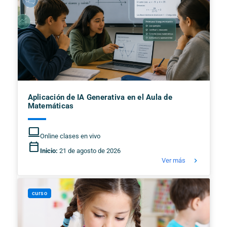
Aplicación de IA Generativa en el Aula de
Matemáticas
computer
Online clases en vivo
calendar_today
Inicio:
21 de agosto de 2026
keyboard_arrow_right
Ver más
curso