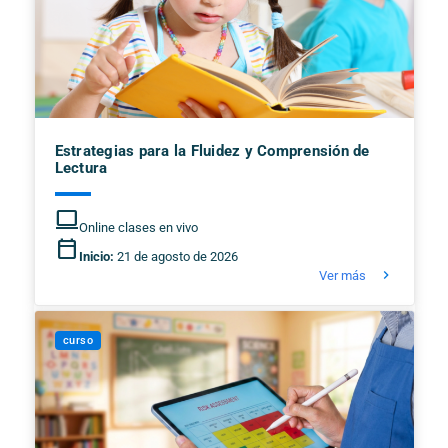
Estrategias para la Fluidez y Comprensión de
Lectura
computer
Online clases en vivo
calendar_today
Inicio:
21 de agosto de 2026
keyboard_arrow_right
Ver más
curso