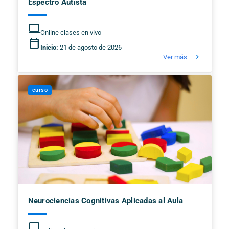
Espectro Autista
computer
Online clases en vivo
calendar_today
Inicio:
21 de agosto de 2026
keyboard_arrow_right
Ver más
curso
Neurociencias Cognitivas Aplicadas al Aula
computer