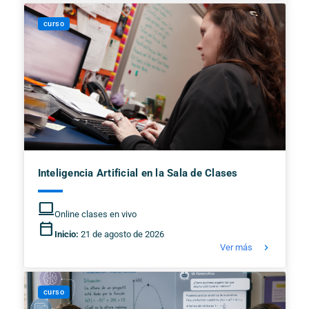
curso
Inteligencia Artificial en la Sala de Clases
computer
Online clases en vivo
calendar_today
Inicio:
21 de agosto de 2026
keyboard_arrow_right
Ver más
curso