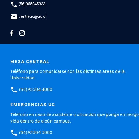
phone
(56)955045333
mail
centreuc@uc.cl
MESA CENTRAL
Teléfono para comunicarse con las distintas áreas de la
Universidad.
phone
(56)95504 4000
EMERGENCIAS UC
Teléfono en caso de accidente o situación que ponga en riesgo
vida dentro de algún campus.
phone
(56)95504 5000