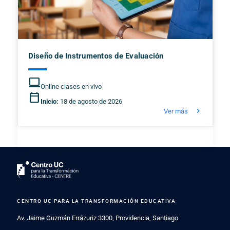
Diseño de Instrumentos de Evaluación
computer
Online clases en vivo
calendar_today
Inicio:
18 de agosto de 2026
keyboard_arrow_right
Ver más
CENTRO UC PARA LA TRANSFORMACIÓN EDUCATIVA
Av. Jaime Guzmán Errázuriz 3300, Providencia, Santiago