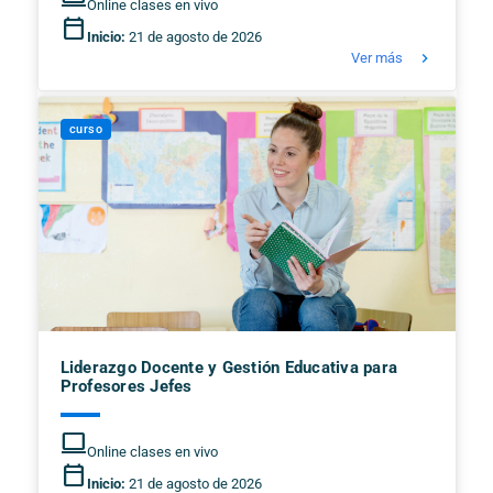
Online clases en vivo
calendar_today
Inicio:
21 de agosto de 2026
keyboard_arrow_right
Ver más
curso
Liderazgo Docente y Gestión Educativa para
Profesores Jefes
computer
Online clases en vivo
calendar_today
Inicio:
21 de agosto de 2026