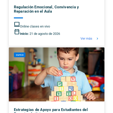
Regulación Emocional, Convivencia y
Reparación en el Aula
computer
Online clases en vivo
calendar_today
Inicio:
21 de agosto de 2026
keyboard_arrow_right
Ver más
curso
Estrategias de Apoyo para Estudiantes del