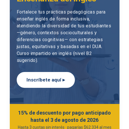
Fortalece tus prácticas pedagógicas para
enseñar inglés de forma inclusiva,
atendiendo la diversidad de tus estudiantes
—género, contextos socioculturales y
diferencias cognitivas— con estrategias
justas, equitativas y basadas en el DUA.
Curso impartido en inglés (nivel B2
sugerido).
Inscríbete aquí ▸
15% de descuento por pago anticipado
hasta el 3 de agosto de 2026
Hasta 3 cuotas sin interés · pagarías $62.334 al mes