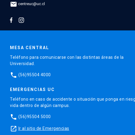
mail
centreuc@uc.cl
MESA CENTRAL
Teléfono para comunicarse con las distintas áreas de la
Universidad.
phone
(56)95504 4000
EMERGENCIAS UC
Teléfono en caso de accidente o situación que ponga en ries
vida dentro de algún campus.
phone
(56)95504 5000
launch
Ir al sitio de Emergencias