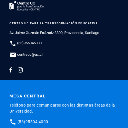
CENTRO UC PARA LA TRANSFORMACIÓN EDUCATIVA
Av. Jaime Guzmán Errázuriz 3300, Providencia, Santiago
phone
(56)955045333
mail
centreuc@uc.cl
MESA CENTRAL
Teléfono para comunicarse con las distintas áreas de la
Universidad.
phone
(56)95504 4000