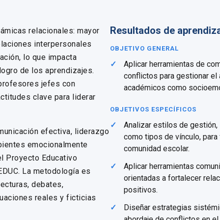
Resultados de aprendiz
námicas relacionales: mayor
elaciones interpersonales
OBJETIVO GENERAL
ración, lo que impacta
Aplicar herramientas de com
logro de los aprendizajes.
conflictos para gestionar el 
 profesores jefes con
académicos como socioemo
ctitudes clave para liderar
OBJETIVOS ESPECÍFICOS
Analizar estilos de gestión,
unicación efectiva, liderazgo
como tipos de vínculo, para 
mbientes emocionalmente
comunidad escolar.
el Proyecto Educativo
Aplicar herramientas comun
NEDUC. La metodología es
orientadas a fortalecer rela
lecturas, debates,
positivos.
uaciones reales y ficticias
Diseñar estrategias sistémi
abordaje de conflictos en el