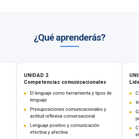
¿Qué aprenderás?
UNIDAD 2
UNI
Competencias comunicacionales
Lid
El lenguaje como herramienta y tipos de
C
lenguaje
I
Presuposiciones comunicacionales y
G
actitud reflexiva-conversacional
p
Lenguaje positivo y comunicación
C
efectiva y afectiva
e