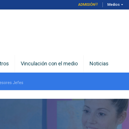
arrow_drop_down
ADMISIÓN
Medios
tros
Vinculación con el medio
Noticias
fesores Jefes