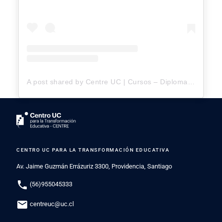
A post shared by Centre UC | Cursos – Diplomados – Formación Continua Docentes (@centre_uc)
CENTRO UC PARA LA TRANSFORMACIÓN EDUCATIVA
Av. Jaime Guzmán Errázuriz 3300, Providencia, Santiago
phone
(56)955045333
mail
centreuc@uc.cl