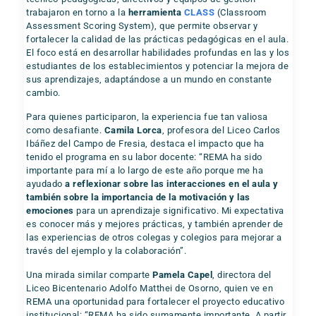
trabajaron en torno a la
herramienta
CLASS
(Classroom
Assessment Scoring System), que permite observar y
fortalecer la calidad de las prácticas pedagógicas en el aula.
El foco está en desarrollar habilidades profundas en las y los
estudiantes de los establecimientos y potenciar la mejora de
sus aprendizajes, adaptándose a un mundo en constante
cambio.
Para quienes participaron, la experiencia fue tan valiosa
como desafiante.
Camila Lorca
, profesora del Liceo Carlos
Ibáñez del Campo de Fresia, destaca el impacto que ha
tenido el programa en su labor docente: “REMA ha sido
importante para mí a lo largo de este año porque me ha
ayudado
a reflexionar sobre las interacciones en el aula y
también sobre la importancia de la motivación y las
emociones
para un aprendizaje significativo. Mi expectativa
es conocer más y mejores prácticas, y también aprender de
las experiencias de otros colegas y colegios para mejorar a
través del ejemplo y la colaboración”.
Una mirada similar comparte
Pamela Capel
, directora del
Liceo Bicentenario Adolfo Matthei de Osorno, quien ve en
REMA una oportunidad para fortalecer el proyecto educativo
institucional: “REMA ha sido sumamente importante. A partir