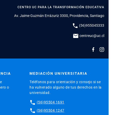
CENTRO UC PARA LA TRANSFORMACIÓN EDUCATIVA
Av. Jaime Guzmán Errázuriz 3300, Providencia, Santiago
phone
(56)955045333
mail
centreuc@uc.cl
ENCIA
MEDIACIÓN UNIVERSITARIA
de
Teléfonos para orientación y consejo si se
nero o
ha vulnerado alguno de tus derechos en la
universidad.
phone
(56)95504 1691
phone
(56)95504 1247