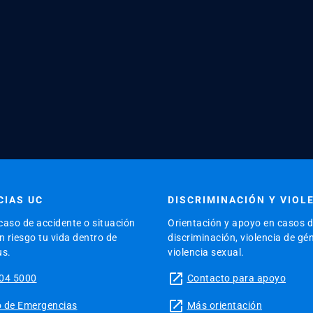
IAS UC
DISCRIMINACIÓN Y VIOL
caso de accidente o situación
Orientación y apoyo en casos 
 riesgo tu vida dentro de
discriminación, violencia de gé
us.
violencia sexual.
launch
04 5000
Contacto para apoyo
launch
tio de Emergencias
Más orientación