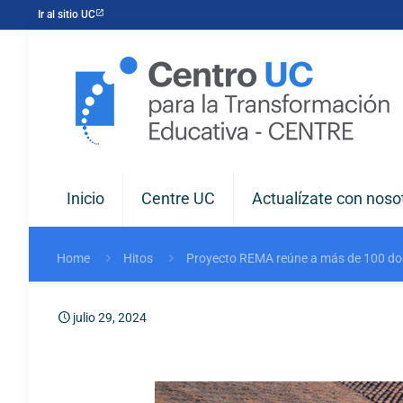
Ir al sitio UC
Inicio
Centre UC
Actualízate con noso
Home
Hitos
Proyecto REMA reúne a más de 100 doce
julio 29, 2024