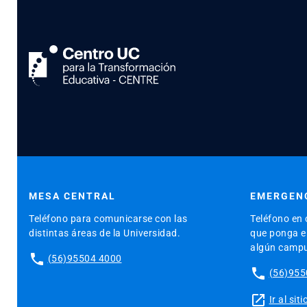
MESA CENTRAL
EMERGENC
Teléfono para comunicarse con las
Teléfono en 
distintas áreas de la Universidad.
que ponga en
algún camp
phone
(56)95504 4000
phone
(56)955
launch
Ir al si