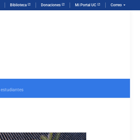
arrow_drop_down
Biblioteca
Donaciones
Mi Portal UC
Correo
s estudiantes