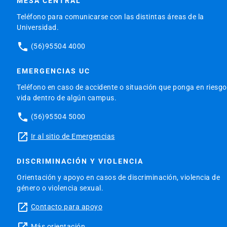
MESA CENTRAL
Teléfono para comunicarse con las distintas áreas de la
Universidad.
phone
(56)95504 4000
EMERGENCIAS UC
Teléfono en caso de accidente o situación que ponga en riesgo
vida dentro de algún campus.
phone
(56)95504 5000
launch
Ir al sitio de Emergencias
DISCRIMINACIÓN Y VIOLENCIA
Orientación y apoyo en casos de discriminación, violencia de
género o violencia sexual.
launch
Contacto para apoyo
launch
Más orientación