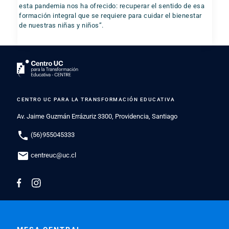
esta pandemia nos ha ofrecido: recuperar el sentido de esa
formación integral que se requiere para cuidar el bienestar
de nuestras niñas y niños”.
CENTRO UC PARA LA TRANSFORMACIÓN EDUCATIVA
Av. Jaime Guzmán Errázuriz 3300, Providencia, Santiago
phone
(56)955045333
mail
centreuc@uc.cl