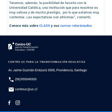
Tenemos, además, la posibilidad de hacerlo con la
Universidad Católica, una institución que para nosotros es
muy valiosa y de mucho prestigio, por lo que estamos muy
contentas. Las expectativas son altísimas”, comentó.
Conoce más sobre
CLASS
y sus
cursos relacionados
.
CENTRO UC PARA LA TRANSFORMACIÓN EDUCATIVA
Av. Jaime Guzmán Errázuriz 3300, Providencia, Santiago
phone
(56)955045333
mail
centreuc@uc.cl