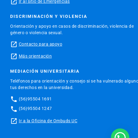
launch
Ir al sitio de Emergencias
DISCRIMINACIÓN Y VIOLENCIA
Orientación y apoyo en casos de discriminación, violencia de
género o violencia sexual.
launch
Contacto para apoyo
launch
Más orientación
MEDIACIÓN UNIVERSITARIA
Teléfonos para orientación y consejo si se ha vulnerado algun
tus derechos en la universidad.
phone
(56)95504 1691
phone
(56)95504 1247
launch
Ir a la Oficina de Ombuds UC