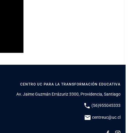
CENTRO UC PARA LA TRANSFORMACIÓN EDUCATIVA
Av. Jaime Guzmán Errázuriz 3300, Providencia, Santiago
phone
(56)955045333
mail
centreuc@uc.cl