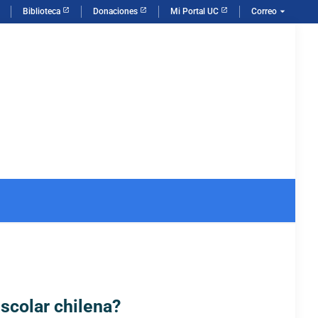
arrow_drop_down
Biblioteca
Donaciones
Mi Portal UC
Correo
escolar chilena?