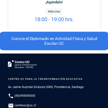
¡Agéndalo!
Miércoles
18:00 - 19:00 hrs.
Conoce el Diplomado en Actividad Física y Salud
Escolar UC
CENTRO UC PARA LA TRANSFORMACIÓN EDUCATIVA
Av. Jaime Guzmán Errázuriz 3300, Providencia, Santiago
phone
(56)955045333
mail
centreuc@uc.cl