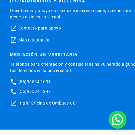
DISCRIMINACIÓN Y VIOLENCIA
Orientación y apoyo en casos de discriminación, violencia de
género o violencia sexual.
launch
Contacto para apoyo
launch
Más orientación
MEDIACIÓN UNIVERSITARIA
Teléfonos para orientación y consejo si se ha vulnerado algun
tus derechos en la universidad.
phone
(56)95504 1691
phone
(56)95504 1247
launch
Ir a la Oficina de Ombuds UC