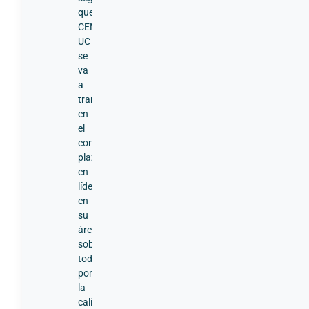
que
CENTRE
UC
se
va
a
transformar
en
el
corto
plazo
en
líder
en
su
área;
sobre
todo,
por
la
calidad