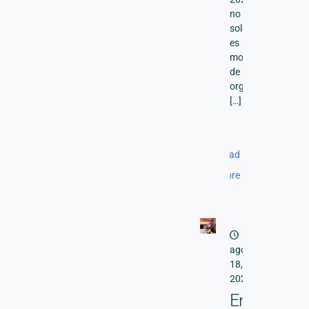
no
solo
es
motivo
de
orgullo
[…]
Read
more
agosto
18,
2025
Encuentro