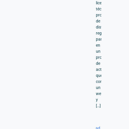
liceos
técnico-
profesionales
de
distintas
regiones
participaron
en
un
proceso
de
actualización
que
combinó
un
webinar
y
[…]
Read