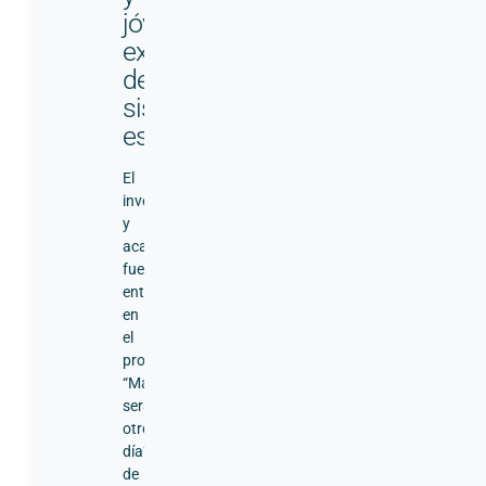
jóvenes
excluidos
del
sistema
escolar
El
investigador
y
académico
fue
entrevistado
en
el
programa
“Mañana
será
otro
día”
de