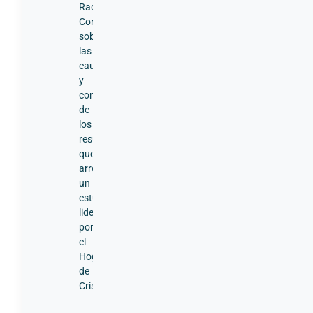
Radio
Concierto
sobre
las
causas
y
consecuencias
de
los
resultados
que
arrojó
un
estudio
liderado
por
el
Hogar
de
Cristo.