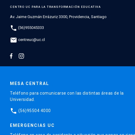
CENTRO UC PARA LA TRANSFORMACIÓN EDUCATIVA
Av. Jaime Guzmán Errázuriz 3300, Providencia, Santiago
phone
(56)955045333
mail
centreuc@uc.cl
MESA CENTRAL
Teléfono para comunicarse con las distintas áreas de la
Universidad.
phone
(56)95504 4000
EMERGENCIAS UC
Teléfono en caso de accidente o situación que ponga en ries