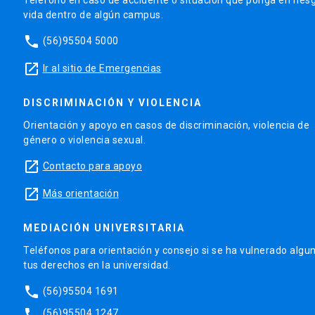
vida dentro de algún campus.
phone
(56)95504 5000
launch
Ir al sitio de Emergencias
DISCRIMINACIÓN Y VIOLENCIA
Orientación y apoyo en casos de discriminación, violencia de
género o violencia sexual.
launch
Contacto para apoyo
launch
Más orientación
MEDIACIÓN UNIVERSITARIA
Teléfonos para orientación y consejo si se ha vulnerado algu
tus derechos en la universidad.
phone
(56)95504 1691
phone
(56)95504 1247