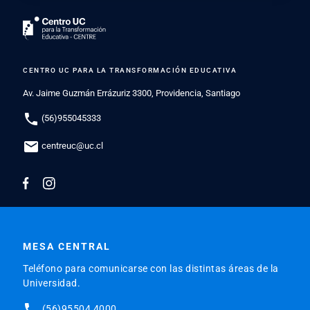
CENTRO UC PARA LA TRANSFORMACIÓN EDUCATIVA
Av. Jaime Guzmán Errázuriz 3300, Providencia, Santiago
phone
(56)955045333
mail
centreuc@uc.cl
MESA CENTRAL
Teléfono para comunicarse con las distintas áreas de la
Universidad.
phone
(56)95504 4000