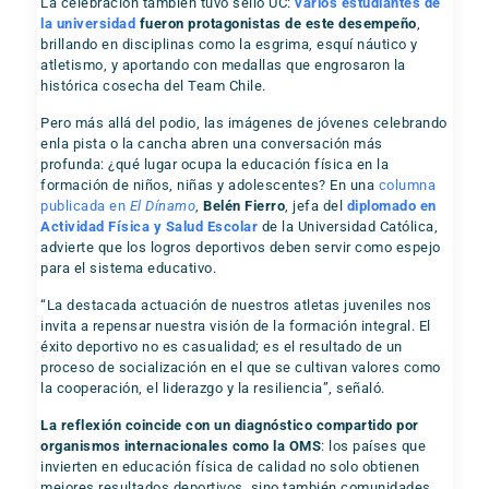
La celebración también tuvo sello UC:
varios estudiantes de
la universidad
fueron protagonistas de este desempeño
,
brillando en disciplinas como la esgrima, esquí náutico y
atletismo, y aportando con medallas que engrosaron la
histórica cosecha del Team Chile.
Pero más allá del podio, las imágenes de jóvenes celebrando
enla pista o la cancha abren una conversación más
profunda: ¿qué lugar ocupa la educación física en la
formación de niños, niñas y adolescentes? En una
columna
publicada en
El Dínamo
,
Belén Fierro
, jefa del
diplomado en
Actividad Física y Salud Escolar
de la Universidad Católica,
advierte que los logros deportivos deben servir como espejo
para el sistema educativo.
“La destacada actuación de nuestros atletas juveniles nos
invita a repensar nuestra visión de la formación integral. El
éxito deportivo no es casualidad; es el resultado de un
proceso de socialización en el que se cultivan valores como
la cooperación, el liderazgo y la resiliencia”, señaló.
La reflexión coincide con un diagnóstico compartido por
organismos internacionales como la OMS
: los países que
invierten en educación física de calidad no solo obtienen
mejores resultados deportivos, sino también comunidades