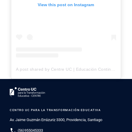
View this post on Instagram
A post shared by Centre UC | Educación Continua (@centre_uc)
CENTRO UC PARA LA TRANSFORMACIÓN EDUCATIVA
Av. Jaime Guzmán Errázuriz 3300, Providencia, Santiago
phone
(56)955045333