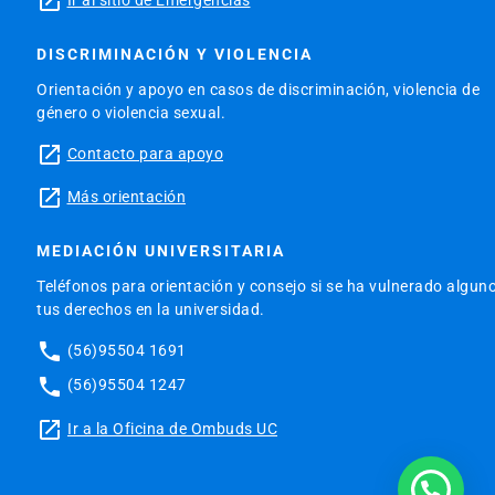
launch
DISCRIMINACIÓN Y VIOLENCIA
Orientación y apoyo en casos de discriminación, violencia de
género o violencia sexual.
launch
Contacto para apoyo
launch
Más orientación
MEDIACIÓN UNIVERSITARIA
Teléfonos para orientación y consejo si se ha vulnerado algun
tus derechos en la universidad.
phone
(56)95504 1691
phone
(56)95504 1247
launch
Ir a la Oficina de Ombuds UC