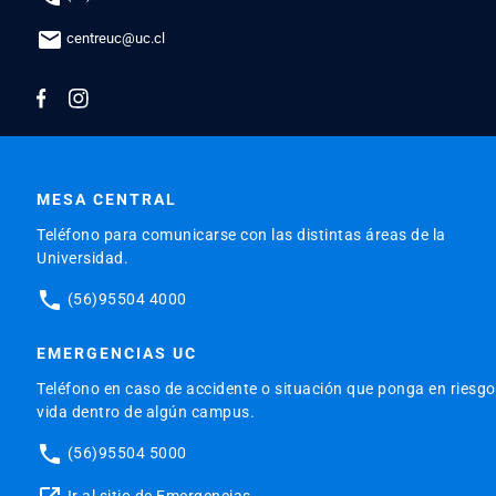
mail
centreuc@uc.cl
MESA CENTRAL
Teléfono para comunicarse con las distintas áreas de la
Universidad.
phone
(56)95504 4000
EMERGENCIAS UC
Teléfono en caso de accidente o situación que ponga en riesgo
vida dentro de algún campus.
phone
(56)95504 5000
Ir al sitio de Emergencias