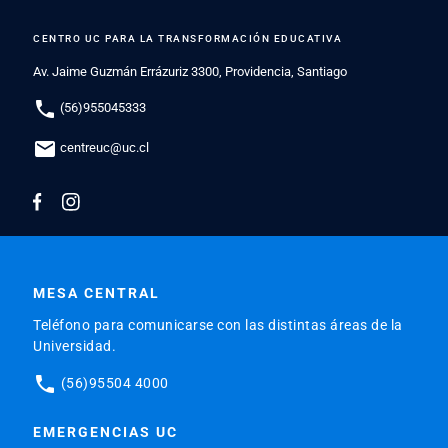
CENTRO UC PARA LA TRANSFORMACIÓN EDUCATIVA
Av. Jaime Guzmán Errázuriz 3300, Providencia, Santiago
phone
(56)955045333
mail
centreuc@uc.cl
MESA CENTRAL
Teléfono para comunicarse con las distintas áreas de la
Universidad.
phone
(56)95504 4000
EMERGENCIAS UC