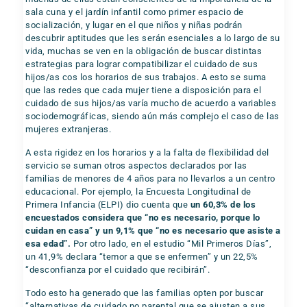
sala cuna y el jardín infantil como primer espacio de
socialización, y lugar en el que niños y niñas podrán
descubrir aptitudes que les serán esenciales a lo largo de su
vida, muchas se ven en la obligación de buscar distintas
estrategias para lograr compatibilizar el cuidado de sus
hijos/as cos los horarios de sus trabajos. A esto se suma
que las redes que cada mujer tiene a disposición para el
cuidado de sus hijos/as varía mucho de acuerdo a variables
sociodemográficas, siendo aún más complejo el caso de las
mujeres extranjeras.
A esta rigidez en los horarios y a la falta de flexibilidad del
servicio se suman otros aspectos declarados por las
familias de menores de 4 años para no llevarlos a un centro
educacional. Por ejemplo, la Encuesta Longitudinal de
Primera Infancia (ELPI) dio cuenta que
un 60,3% de los
encuestados considera que “no es necesario, porque lo
cuidan en casa” y un 9,1% que “no es necesario que asiste a
esa edad”.
Por otro lado, en el estudio “Mil Primeros Días”,
un 41,9% declara “temor a que se enfermen” y un 22,5%
“desconfianza por el cuidado que recibirán”.
Todo esto ha generado que las familias opten por buscar
“alternativas de cuidado no parental que se ajusten a sus