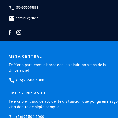
phone
(56)955045333
mail
centreuc@uc.cl
MESA CENTRAL
Teléfono para comunicarse con las distintas áreas de la
Universidad.
phone
(56)95504 4000
EMERGENCIAS UC
Teléfono en caso de accidente o situación que ponga en riesgo
vida dentro de algún campus.
phone
(56)95504 5000