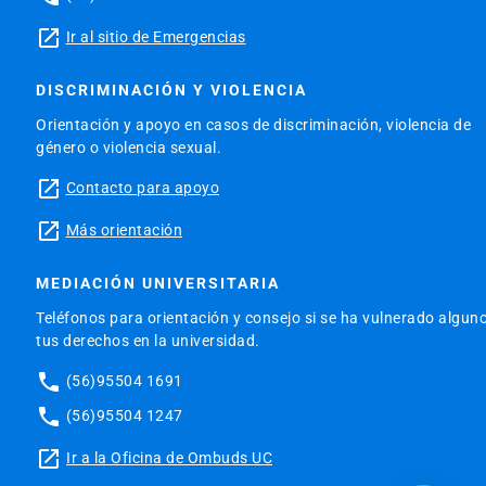
launch
Ir al sitio de Emergencias
DISCRIMINACIÓN Y VIOLENCIA
Orientación y apoyo en casos de discriminación, violencia de
género o violencia sexual.
launch
Contacto para apoyo
launch
Más orientación
MEDIACIÓN UNIVERSITARIA
Teléfonos para orientación y consejo si se ha vulnerado algun
tus derechos en la universidad.
phone
(56)95504 1691
phone
(56)95504 1247
launch
Ir a la Oficina de Ombuds UC