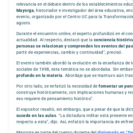
relevancia en el debate dentro de los establecimientos educ
Mayorga
, historiador e investigador del área educativa, e
evento, organizado por el
Centro UC para la Transformaci
agosto.
Durante el encuentro online, el experto profundizó en el con
actualidad. Al respecto, destacó que la
conciencia históric
personas se relacionan y comprenden los eventos del pa
partir de experiencias, cambio y continuidad”, precisó.
El evento también abordó la evolución en la enseñanza de la 
sociales de 1998, esta temática no se abordaba. Sin embarg
profundo en la materia
. Abordaje que se mantuvo aún tras 
Por otro lado, se enfatizó la necesidad de
fomentar un pens
construye históricamente, con implicaciones humanas y res
eso requiere de pensamiento histórico”.
El expositor resaltó, sin embargo, que a pesar de que la dic
sucede en las aulas
. “La dictadura militar está presente e
respecto a esta”, dijo. Así, enfatizó la importancia de enf
Mayorga es parte del cuerpo docente del
diplomado en “De