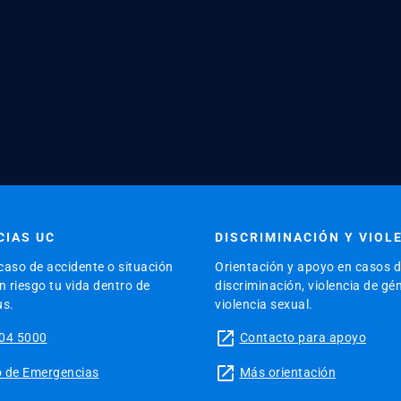
IAS UC
DISCRIMINACIÓN Y VIOL
caso de accidente o situación
Orientación y apoyo en casos 
 riesgo tu vida dentro de
discriminación, violencia de gé
us.
violencia sexual.
launch
04 5000
Contacto para apoyo
launch
tio de Emergencias
Más orientación