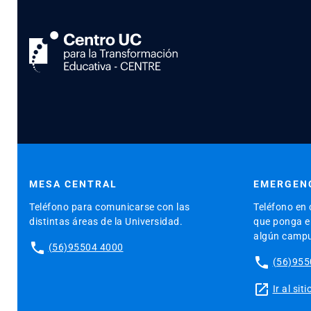
MESA CENTRAL
EMERGENC
Teléfono para comunicarse con las
Teléfono en 
distintas áreas de la Universidad.
que ponga en
algún camp
phone
(56)95504 4000
phone
(56)955
launch
Ir al si