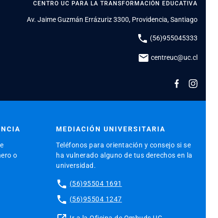
CENTRO UC PARA LA TRANSFORMACIÓN EDUCATIVA
Av. Jaime Guzmán Errázuriz 3300, Providencia, Santiago
phone
(56)955045333
mail
centreuc@uc.cl
ENCIA
MEDIACIÓN UNIVERSITARIA
de
Teléfonos para orientación y consejo si se
nero o
ha vulnerado alguno de tus derechos en la
universidad.
phone
(56)95504 1691
phone
(56)95504 1247
Ir a la Oficina de Ombuds UC