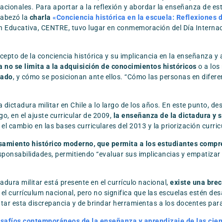
acionales. Para aportar a la reflexión y abordar la enseñanza de es
ncabezó la
charla
«Conciencia histórica en la escuela: Reflexiones 
ón Educativa, CENTRE
, tuvo lugar en conmemoración del Día Internac
cepto de la conciencia histórica y su implicancia en la enseñanza y ap
a no se limita a la adquisición de conocimientos históricos
o a los
sado
, y cómo se posicionan ante ellos. “Cómo las personas en difere
dictadura militar en Chile a lo largo de los años. En este punto, des
o, en el ajuste curricular de 2009,
la enseñanza de la dictadura y
el cambio en las bases curriculares del 2013 y la priorización curri
amiento histórico moderno, que permita a los estudiantes compr
ponsabilidades, permitiendo “evaluar sus implicancias y empatizar
tadura militar está presente en el currículo nacional,
existe una brec
n el currículum nacional, pero no significa que las escuelas estén des
rentar esta discrepancia y de brindar herramientas a los docentes p
safíos contemporáneos de la enseñanza y aprendizaje de las cien