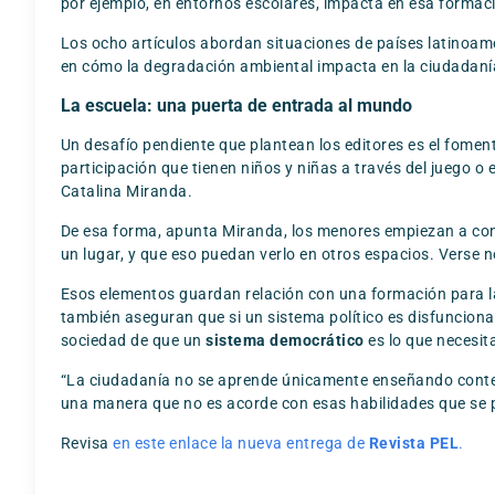
por ejemplo, en entornos escolares, impacta en esa formac
Los ocho artículos abordan situaciones de países latinoa
en cómo la degradación ambiental impacta en la ciudadanía, 
La escuela: una puerta de entrada al mundo
Un desafío pendiente que plantean los editores es el fomen
participación que tienen niños y niñas a través del juego 
Catalina Miranda.
De esa forma, apunta Miranda, los menores empiezan a con
un lugar, y que eso puedan verlo en otros espacios. Verse n
Esos elementos guardan relación con una formación para la d
también aseguran que si un sistema político es disfuncional
sociedad de que un
sistema democrático
es lo que necesi
“La ciudadanía no se aprende únicamente enseñando conteni
una manera que no es acorde con esas habilidades que se pr
Revisa
en este enlace la nueva entrega de
Revista PEL
.