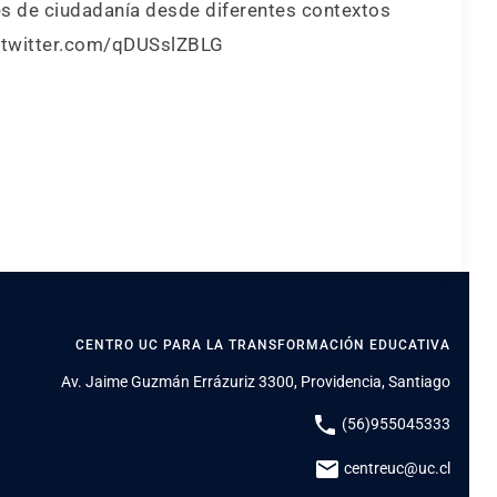
es de ciudadanía desde diferentes contextos
.twitter.com/qDUSslZBLG
CENTRO UC PARA LA TRANSFORMACIÓN EDUCATIVA
Av. Jaime Guzmán Errázuriz 3300, Providencia, Santiago
phone
(56)955045333
mail
centreuc@uc.cl