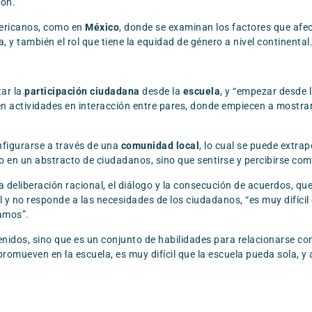
ión.
mericanos, como en
México
, donde se examinan los factores que afec
y también el rol que tiene la equidad de género a nivel continental
tar la
participación ciudadana
desde la
escuela
, y “empezar desde l
o en actividades en interacción entre pares, donde empiecen a mostr
figurarse a través de una
comunidad local
, lo cual se puede extra
o en un abstracto de ciudadanos, sino que sentirse y percibirse com
eliberación racional, el diálogo y la consecución de acuerdos, que e
 y no responde a las necesidades de los ciudadanos, “es muy difícil
tamos”.
dos, sino que es un conjunto de habilidades para relacionarse con 
omueven en la escuela, es muy difícil que la escuela pueda sola, y 