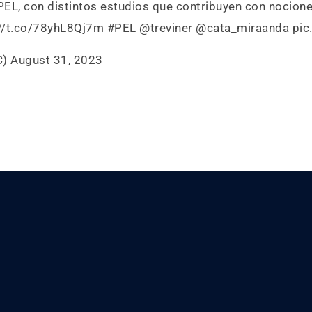
PEL, con distintos estudios que contribuyen con nocion
://t.co/78yhL8Qj7m
#PEL
@treviner
@cata_miraanda
pic
C)
August 31, 2023