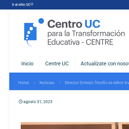
Ir al sitio UC
Inicio
Centre UC
Actualízate con noso
Home
Noticias
Director Ernesto Treviño es editor i
agosto 31, 2023