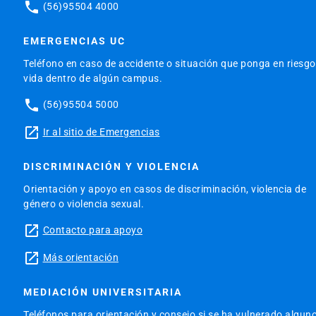
phone
(56)95504 4000
EMERGENCIAS UC
Teléfono en caso de accidente o situación que ponga en riesgo
vida dentro de algún campus.
phone
(56)95504 5000
launch
Ir al sitio de Emergencias
DISCRIMINACIÓN Y VIOLENCIA
Orientación y apoyo en casos de discriminación, violencia de
género o violencia sexual.
launch
Contacto para apoyo
launch
Más orientación
MEDIACIÓN UNIVERSITARIA
Teléfonos para orientación y consejo si se ha vulnerado algun