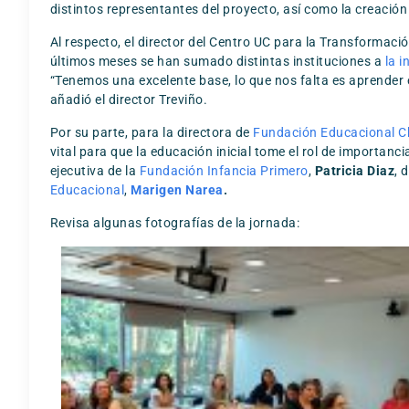
distintos representantes del proyecto, así como la creació
Al respecto, el director del Centro UC para la Transformación
últimos meses se han sumado distintas instituciones a
la i
“Tenemos una excelente base, lo que nos falta es aprender e
añadió el director Treviño.
Por su parte, para la directora de
Fundación Educacional 
vital para que la educación inicial tome el rol de importan
ejecutiva de la
Fundación Infancia Primero
,
Patricia Diaz
, 
Educacional
,
Marigen Narea
.
Revisa algunas fotografías de la jornada: