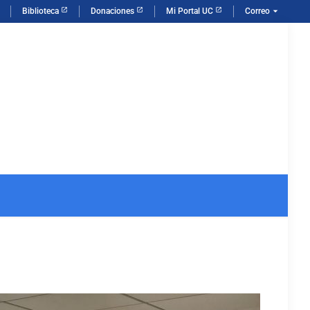
arrow_drop_down
Biblioteca
Donaciones
Mi Portal UC
Correo