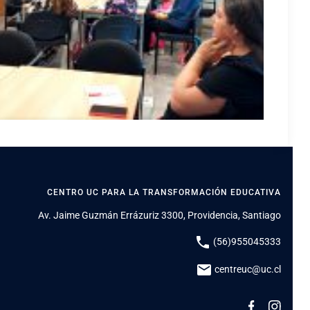
CENTRO UC PARA LA TRANSFORMACIÓN EDUCATIVA
Av. Jaime Guzmán Errázuriz 3300, Providencia, Santiago
phone
(56)955045333
mail
centreuc@uc.cl