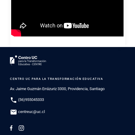
CENTRO UC PARA LA TRANSFORMACIÓN EDUCATIVA
Av. Jaime Guzmán Errázuriz 3300, Providencia, Santiago
phone
(56)955045333
mail
centreuc@uc.cl