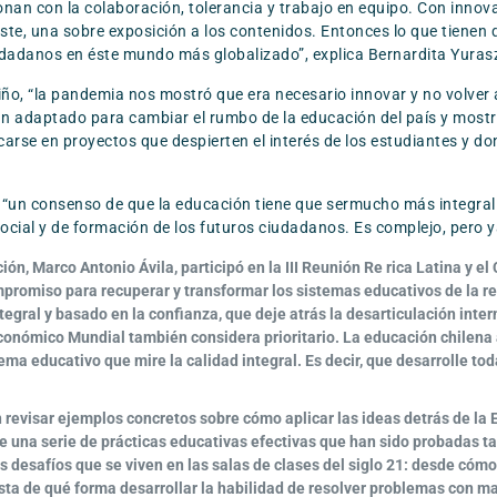
n con la colaboración, tolerancia y trabajo en equipo. Con innovar
ste, una sobre exposición a los contenidos. Entonces lo que tienen 
dadanos en éste mundo más globalizado”, explica Bernardita Yurasz
eviño, “la pandemia nos mostró que era necesario innovar y no vol
an adaptado para cambiar el rumbo de la educación del país y mostra
rse en proyectos que despierten el interés de los estudiantes y don
 “un consenso de que la educación tiene que sermucho más integral
social y de formación de los futuros ciudadanos. Es complejo, pero 
ión, Marco Antonio Ávila, participó en la III Reunión Re rica Latina y e
promiso para recuperar y transformar los sistemas educativos de la reg
egral y basado en la confianza, que deje atrás la desarticulación inter
 Económico Mundial también considera prioritario. La educación chile
ma educativo que mire la calidad integral. Es decir, que desarrolle to
 revisar ejemplos concretos sobre cómo aplicar las ideas detrás de la 
 una serie de prácticas educativas efectivas que han sido probadas tan
 desafíos que se viven en las salas de clases del siglo 21: desde cóm
sta de qué forma desarrollar la habilidad de resolver problemas con 