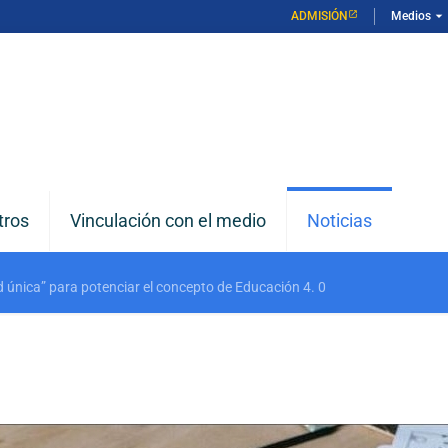
arrow_drop_down
ADMISIÓN
Medios
tros
Vinculación con el medio
Noticias
d única” para potenciar el concepto de Educación 4. 0