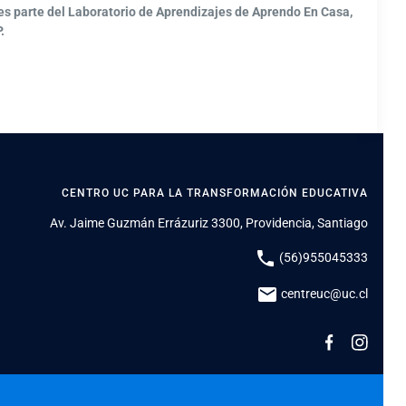
es parte del Laboratorio de Aprendizajes de Aprendo En Casa,
.
CENTRO UC PARA LA TRANSFORMACIÓN EDUCATIVA
Av. Jaime Guzmán Errázuriz 3300, Providencia, Santiago
phone
(56)955045333
mail
centreuc@uc.cl