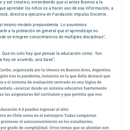
 y ser creativo, entendiendo que si antes íbamos a la
que aprender los niños es a hacer uso de esa información, a
eck, directora ejecutiva en Fundación Impulso Docente.
ver al mismo modelo prepandemia. Lo asumimos
rle a la población en general que el aprendizaje no
de se integren conocimientos de múltiples disciplinas”,
. Que no solo hay que pensar la educación como. Tun
ya hay un acuerdo, una base”,
l Caribe, organizada por la Unesco en Buenos Aires, Argentina.
ión tras la pandemia, instancia en la que Ávila destacó que
na y el sistema de evaluación centrado en una lógica de
na anhela «avanzar desde un sistema educativo fuertemente
das las asignaturas del currículum y que permita que nos
Educación 4.0 pueden ingresar al sitio
to en Chile como en el extranjero.
Todas comparten
o promover el autoconocimiento en los estudiantes,
mayor grado de complejidad. Otros temas que se abordan son