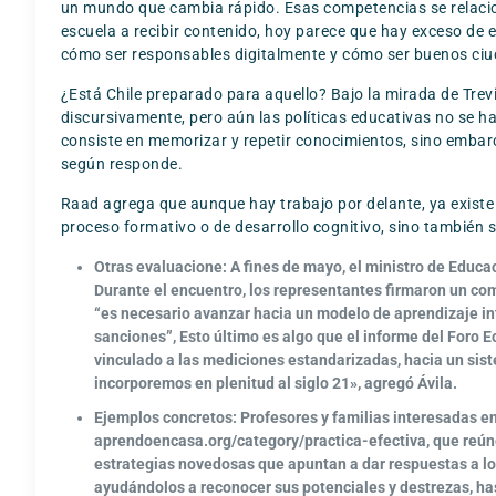
un mundo que cambia rápido. Esas competencias se relaciona
escuela a recibir contenido, hoy parece que hay exceso de e
cómo ser responsables digitalmente y cómo ser buenos ciu
¿Está Chile preparado para aquello? Bajo la mirada de Tr
discursivamente, pero aún las políticas educativas no se h
consiste en memorizar y repetir conocimientos, sino embarca
según responde.
Raad agrega que aunque hay trabajo por delante, ya existe
proceso formativo o de desarrollo cognitivo, sino también 
Otras evaluacione:
A fines de mayo, el ministro de Educac
Durante el encuentro, los representantes firmaron un com
“es necesario avanzar hacia un modelo de aprendizaje int
sanciones”, Esto último es algo que el informe del Foro
vinculado a las mediciones estandarizadas, hacia un siste
incorporemos en plenitud al siglo 21», agregó Ávila.
Ejemplos concretos:
Profesores y familias interesadas en
aprendoencasa.org/category/practica-efectiva, que reúne
estrategias novedosas que apuntan a dar respuestas a los
ayudándolos a reconocer sus potenciales y destrezas, ha