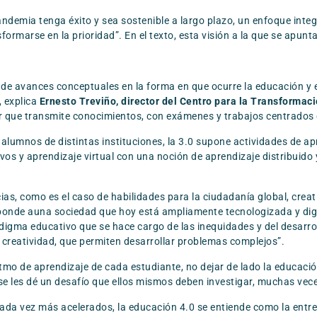
demia tenga éxito y sea sostenible a largo plazo, un enfoque integr
ormarse en la prioridad”. En el texto, esta visión a la que se apun
 de avances conceptuales en la forma en que ocurre la educación y e
, explica
Ernesto Treviño, director del Centro para la Transformac
r que transmite conocimientos, con exámenes y trabajos centrados en
alumnos de distintas instituciones, la 3.0 supone actividades de apre
vos y aprendizaje virtual con una noción de aprendizaje distribuido y 
ias, como es el caso de habilidades para la ciudadanía global, crea
sponde auna sociedad que hoy está ampliamente tecnologizada y di
igma educativo que se hace cargo de las inequidades y del desarr
a creatividad, que permiten desarrollar problemas complejos”.
tmo de aprendizaje de cada estudiante, no dejar de lado la educaci
se les dé un desafío que ellos mismos deben investigar, muchas vec
ada vez más acelerados, la educación 4.0 se entiende como la entr