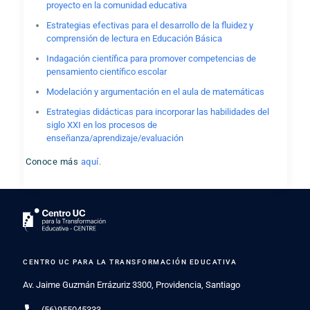
proyecto en la comunidad educativa
Estrategias efectivas para el desarrollo de la fluidez y
comprensión de lectura en Educación Básica
Indagación científica para promover competencias de
pensamiento científico escolar
Modelación y argumentación en el aula de matemáticas
Estrategias didácticas para incorporar las habilidades del
siglo XXI en los procesos de
enseñanza/aprendizaje/evaluación
Conoce más
aquí.
CENTRO UC PARA LA TRANSFORMACIÓN EDUCATIVA
Av. Jaime Guzmán Errázuriz 3300, Providencia, Santiago
(56)955045333