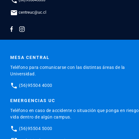
phone
mail
centreuc@uc.cl
MESA CENTRAL
Teléfono para comunicarse con las distintas áreas de la
Universidad.
phone
(56)95504 4000
EMERGENCIAS UC
Teléfono en caso de accidente o situación que ponga en riesgo
vida dentro de algún campus.
phone
(56)95504 5000