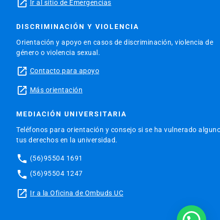
launch
Ir al sitio de Emergencias
DISCRIMINACIÓN Y VIOLENCIA
Orientación y apoyo en casos de discriminación, violencia de
género o violencia sexual.
launch
Contacto para apoyo
launch
Más orientación
MEDIACIÓN UNIVERSITARIA
Teléfonos para orientación y consejo si se ha vulnerado algun
tus derechos en la universidad.
phone
(56)95504 1691
phone
(56)95504 1247
launch
Ir a la Oficina de Ombuds UC