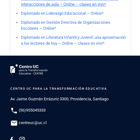
interacciones de aula – Online – clases en vivo*
Diplomado en Liderazgo Educacional – Online*
Diplomado en Gestión Directiva de Organizaciones
Escolares – Online*
Diplomado en Literatura Infantil y Juvenil: una aproximación
a los lectores de hoy – Online – clases en vivo*
CENTRO UC PARA LA TRANSFORMACIÓN EDUCATIVA
Av. Jaime Guzmán Errázuriz 3300, Providencia, Santiago
phone
(56)955045333
mail
centreuc@uc.cl