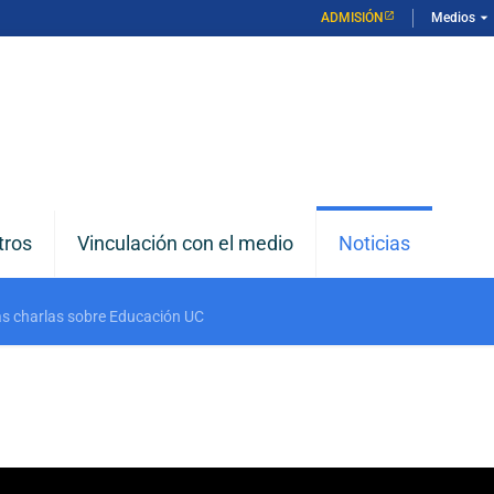
arrow_drop_down
ADMISIÓN
Medios
tros
Vinculación con el medio
Noticias
as charlas sobre Educación UC