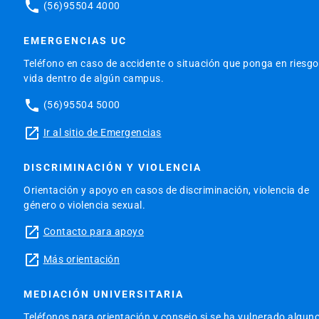
phone
(56)95504 4000
EMERGENCIAS UC
Teléfono en caso de accidente o situación que ponga en riesgo
vida dentro de algún campus.
phone
(56)95504 5000
launch
Ir al sitio de Emergencias
DISCRIMINACIÓN Y VIOLENCIA
Orientación y apoyo en casos de discriminación, violencia de
género o violencia sexual.
launch
Contacto para apoyo
launch
Más orientación
MEDIACIÓN UNIVERSITARIA
Teléfonos para orientación y consejo si se ha vulnerado algun