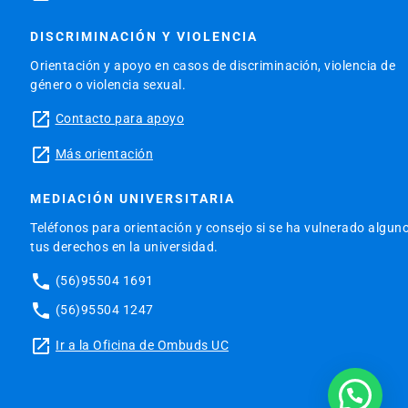
DISCRIMINACIÓN Y VIOLENCIA
Orientación y apoyo en casos de discriminación, violencia de
género o violencia sexual.
launch
Contacto para apoyo
launch
Más orientación
MEDIACIÓN UNIVERSITARIA
Teléfonos para orientación y consejo si se ha vulnerado algun
tus derechos en la universidad.
phone
(56)95504 1691
phone
(56)95504 1247
launch
Ir a la Oficina de Ombuds UC