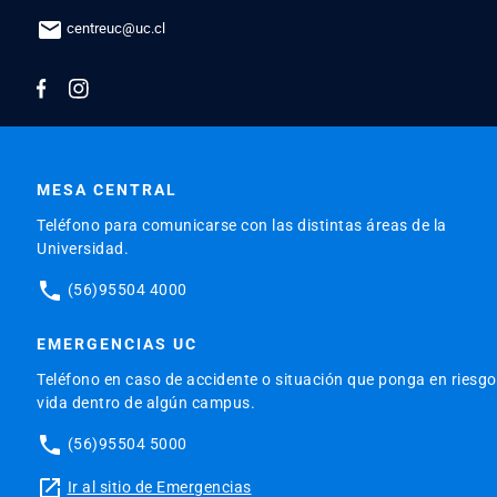
mail
centreuc@uc.cl
MESA CENTRAL
Teléfono para comunicarse con las distintas áreas de la
Universidad.
phone
(56)95504 4000
EMERGENCIAS UC
Teléfono en caso de accidente o situación que ponga en riesgo
vida dentro de algún campus.
phone
(56)95504 5000
launch
Ir al sitio de Emergencias