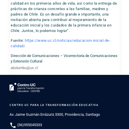
calidad en los primeros años de vida, así como la entrega de
prácticas de crianza concretas a las familias, madres y
padres de Chile. Es un desafío grande e importante, una
invitación abierta para contribuir al mejoramiento de la
educación inicial y los cuidados de la primera infancia en
Chile. Juntos, lo podemos lograr”.
Fuente:
https://www.uc.cl/noticias/educacion-inicial-de-
calidad/
Dirección de Comunicaciones – Vicerrectoría de Comunicaciones
y Extensión Cultural
abolumbu@uc.cl
CENTRO UC PARA LA TRANSFORMACIÓN EDUCATIVA
Av. Jaime Guzmán Errázuriz 3300, Providencia, Santiago
phone
(56)955045333