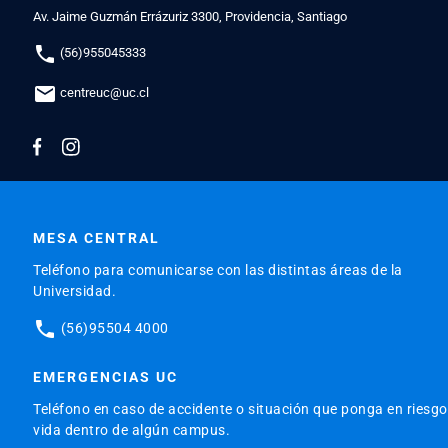
Av. Jaime Guzmán Errázuriz 3300, Providencia, Santiago
phone
(56)955045333
mail
centreuc@uc.cl
MESA CENTRAL
Teléfono para comunicarse con las distintas áreas de la
Universidad.
phone
(56)95504 4000
EMERGENCIAS UC
Teléfono en caso de accidente o situación que ponga en riesgo
vida dentro de algún campus.