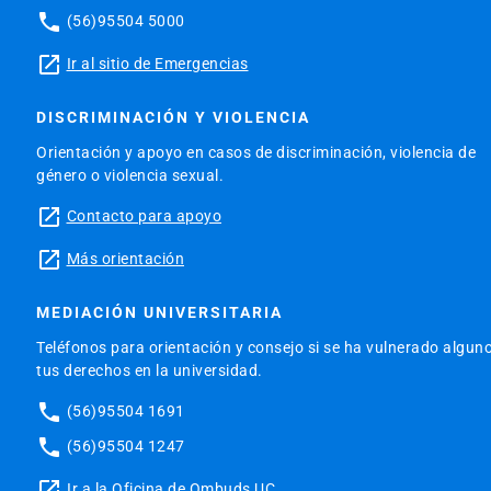
phone
(56)95504 5000
launch
Ir al sitio de Emergencias
DISCRIMINACIÓN Y VIOLENCIA
Orientación y apoyo en casos de discriminación, violencia de
género o violencia sexual.
launch
Contacto para apoyo
launch
Más orientación
MEDIACIÓN UNIVERSITARIA
Teléfonos para orientación y consejo si se ha vulnerado algun
tus derechos en la universidad.
phone
(56)95504 1691
phone
(56)95504 1247
launch
Ir a la Oficina de Ombuds UC