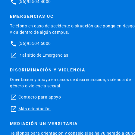
phone
(56)95504 4000
EMERGENCIAS UC
Teléfono en caso de accidente o situación que ponga en riesgo
vida dentro de algún campus.
phone
(56)95504 5000
launch
Ir al sitio de Emergencias
DISCRIMINACIÓN Y VIOLENCIA
Orientación y apoyo en casos de discriminación, violencia de
género o violencia sexual.
launch
Contacto para apoyo
launch
Más orientación
MEDIACIÓN UNIVERSITARIA
Teléfonos para orientación y consejo si se ha vulnerado algun