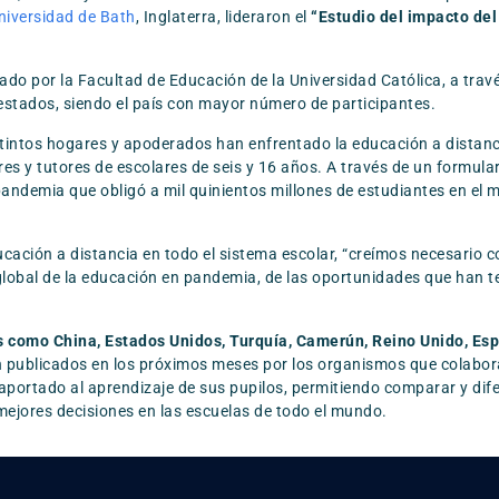
niversidad de Bath
, Inglaterra, lideraron el
“Estudio del impacto del
ado por la Facultad de Educación de la Universidad Católica, a trav
estados, siendo el país con mayor número de participantes.
tintos hogares y apoderados han enfrentado la educación a distancia 
dres y tutores de escolares de seis y 16 años. A través de un formul
pandemia que obligó a mil quinientos millones de estudiantes en el
ucación a distancia en todo el sistema escolar, “creímos necesario co
global de la educación en pandemia, de las oportunidades que han te
es como China, Estados Unidos, Turquía, Camerún, Reino Unido, Esp
 publicados en los próximos meses por los organismos que colabora
ortado al aprendizaje de sus pupilos, permitiendo comparar y difere
 mejores decisiones en las escuelas de todo el mundo.