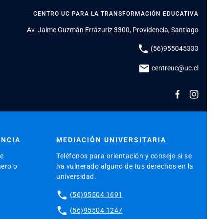
CENTRO UC PARA LA TRANSFORMACIÓN EDUCATIVA
Av. Jaime Guzmán Errázuriz 3300, Providencia, Santiago
phone
(56)955045333
mail
centreuc@uc.cl
ENCIA
MEDIACIÓN UNIVERSITARIA
de
Teléfonos para orientación y consejo si se
nero o
ha vulnerado alguno de tus derechos en la
universidad.
phone
(56)95504 1691
phone
(56)95504 1247