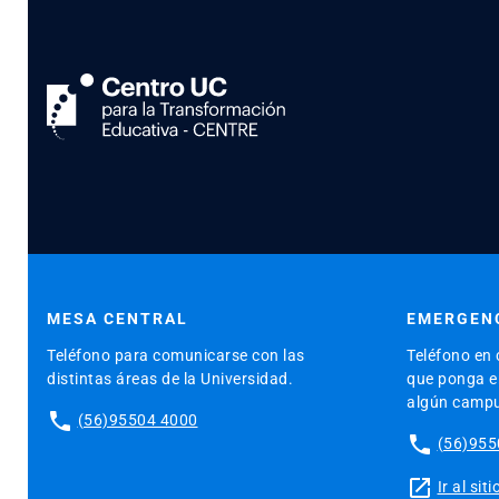
MESA CENTRAL
EMERGENC
Teléfono para comunicarse con las
Teléfono en 
distintas áreas de la Universidad.
que ponga en
algún camp
phone
(56)95504 4000
phone
(56)955
launch
Ir al si