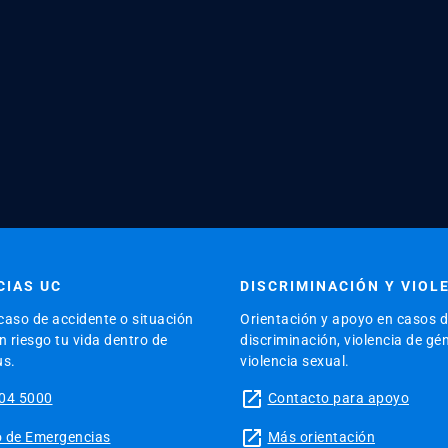
IAS UC
DISCRIMINACIÓN Y VIOL
caso de accidente o situación
Orientación y apoyo en casos 
 riesgo tu vida dentro de
discriminación, violencia de gé
us.
violencia sexual.
launch
04 5000
Contacto para apoyo
launch
tio de Emergencias
Más orientación