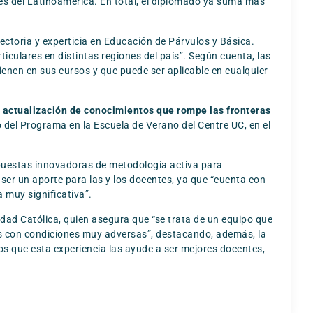
tes del Latinoamérica. En total, el diplomado ya suma más
yectoria y experticia en Educación de Párvulos y Básica.
ulares en distintas regiones del país”. Según cuenta, las
enen en sus cursos y que puede ser aplicable en cualquier
 actualización de conocimientos que rompe las fronteras
o del Programa en la Escuela de Verano del Centre UC, en el
opuestas innovadoras de metodología activa para
e ser un aporte para las y los docentes, ya que “cuenta con
 muy significativa”.
dad Católica, quien asegura que “se trata de un equipo que
as con condiciones muy adversas”, destacando, además, la
s que esta experiencia las ayude a ser mejores docentes,