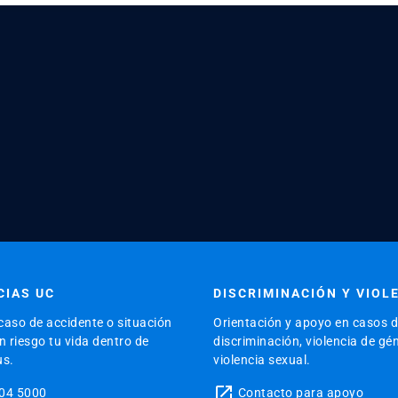
IAS UC
DISCRIMINACIÓN Y VIOL
caso de accidente o situación
Orientación y apoyo en casos 
 riesgo tu vida dentro de
discriminación, violencia de gé
us.
violencia sexual.
launch
04 5000
Contacto para apoyo