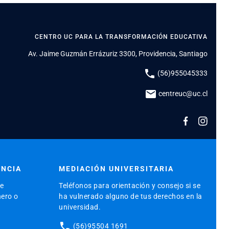
CENTRO UC PARA LA TRANSFORMACIÓN EDUCATIVA
Av. Jaime Guzmán Errázuriz 3300, Providencia, Santiago
phone
(56)955045333
mail
centreuc@uc.cl
ENCIA
MEDIACIÓN UNIVERSITARIA
de
Teléfonos para orientación y consejo si se
nero o
ha vulnerado alguno de tus derechos en la
universidad.
phone
(56)95504 1691