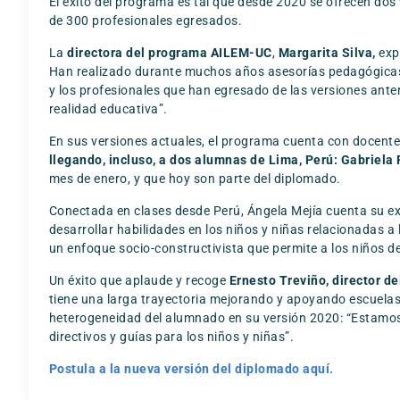
El éxito del programa es tal que desde 2020 se ofrecen dos
de 300 profesionales egresados.
La
directora del programa AILEM-UC
,
Margarita Silva,
exp
Han realizado durante muchos años asesorías pedagógicas 
y los profesionales que han egresado de las versiones ante
realidad educativa”.
En sus versiones actuales, el programa cuenta con docente
llegando, incluso, a dos alumnas de Lima, Perú: Gabriela
mes de enero, y que hoy son parte del diplomado.
Conectada en clases desde Perú, Ángela Mejía cuenta su e
desarrollar habilidades en los niños y niñas relacionadas a 
un enfoque socio-constructivista que permite a los niños de
Un éxito que aplaude y recoge
Ernesto Treviño, director de
tiene una larga trayectoria mejorando y apoyando escuelas
heterogeneidad del alumnado en su versión 2020: “Estamos 
directivos y guías para los niños y niñas”.
Postula a la nueva versión del diplomado aquí.