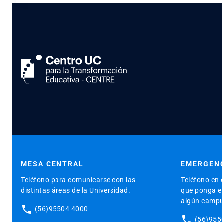
MESA CENTRAL
EMERGENC
Teléfono para comunicarse con las
Teléfono en 
distintas áreas de la Universidad.
que ponga en
algún camp
phone
(56)95504 4000
phone
(56)955