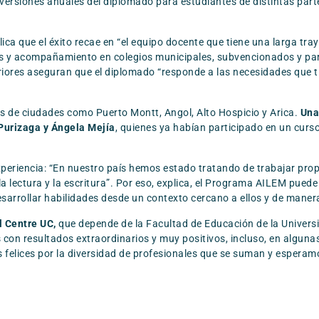
 versiones anuales del diplomado para estudiantes de distintas par
lica que el éxito recae en “el equipo docente que tiene una larga tra
y acompañamiento en colegios municipales, subvencionados y partic
riores aseguran que el diplomado “responde a las necesidades que ti
s de ciudades como Puerto Montt, Angol, Alto Hospicio y Arica.
Una
 Purizaga y Ángela Mejía
, quienes ya habían participado en un curs
xperiencia: “En nuestro país hemos estado tratando de trabajar pr
la lectura y la escritura”. Por eso, explica, el Programa AILEM pued
sarrollar habilidades desde un contexto cercano a ellos y de manera
l Centre UC,
que depende de la Facultad de Educación de la Universi
 con resultados extraordinarios y muy positivos, incluso, en algun
felices por la diversidad de profesionales que se suman y esperamo