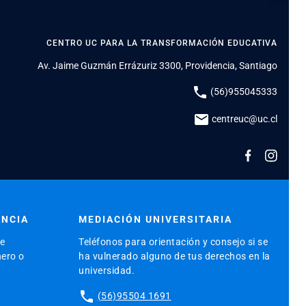
CENTRO UC PARA LA TRANSFORMACIÓN EDUCATIVA
Av. Jaime Guzmán Errázuriz 3300, Providencia, Santiago
phone
(56)955045333
mail
centreuc@uc.cl
ENCIA
MEDIACIÓN UNIVERSITARIA
de
Teléfonos para orientación y consejo si se
nero o
ha vulnerado alguno de tus derechos en la
universidad.
phone
(56)95504 1691