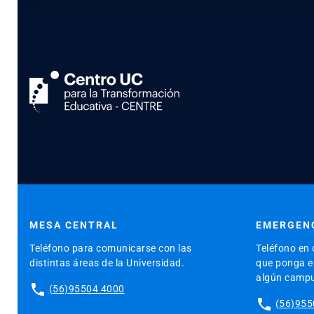
MESA CENTRAL
EMERGENC
Teléfono para comunicarse con las
Teléfono en 
distintas áreas de la Universidad.
que ponga en
algún camp
phone
(56)95504 4000
phone
(56)955