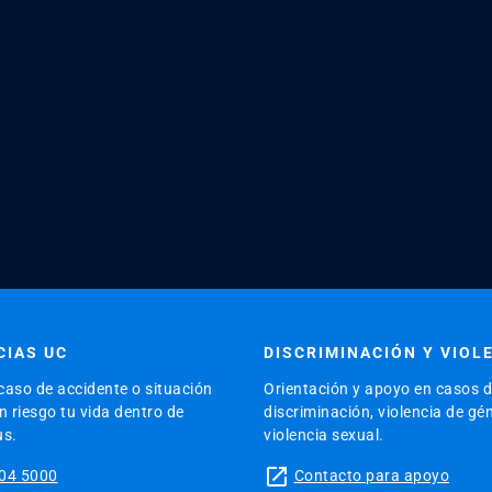
IAS UC
DISCRIMINACIÓN Y VIOL
caso de accidente o situación
Orientación y apoyo en casos 
 riesgo tu vida dentro de
discriminación, violencia de gé
us.
violencia sexual.
launch
04 5000
Contacto para apoyo