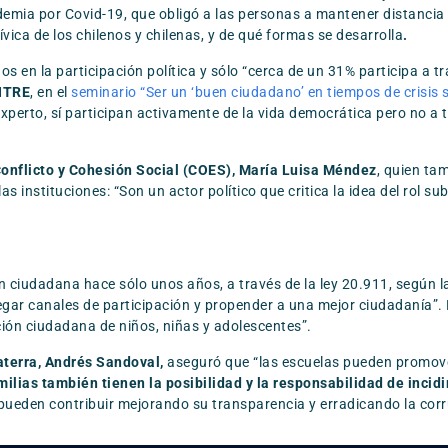
emia por Covid-19, que obligó a las personas a mantener distancia f
ívica de los chilenos y chilenas, y de qué formas se desarrolla
.
 en la participación política y sólo “cerca de un 31% participa a tr
ENTRE
, en el
seminario “Ser un ‘buen ciudadano’ en tiempos de crisis so
xperto, sí participan activamente de la vida democrática pero no a t
Conflicto y Cohesión Social (COES), María Luisa Méndez
, quien tam
 instituciones: “Son un actor político que critica la idea del rol su
ón ciudadana hace sólo unos años, a través de la ley 20.911, según l
regar canales de participación y propender a una mejor ciudadanía”. E
ión ciudadana de niños, niñas y adolescentes”.
aterra, Andrés Sandoval,
aseguró que “las escuelas pueden promover
milias también tienen la posibilidad y la responsabilidad de incid
 “pueden contribuir mejorando su transparencia y erradicando la corr