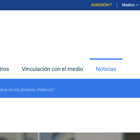
arrow_drop_down
ADMISIÓN
Medios
tros
Vinculación con el medio
Noticias
ana en los jóvenes chilenos?