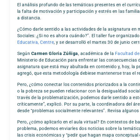
El análisis profundo de las temáticas presentes en el currí
la falta de motivación y participación y estrés en las fam
a distancia.
¿Cómo darle sentido a las actividades de la asignatura en m
Sociales: ¿Si no es ahora cuándo?”. El taller fue organizad
Educativa, Centre
, y se desarrolló el martes 30 de junio ce
Según
Carmen Gloria Zúñiga
, académica de la
Facultad de
Ministerio de Educación para enfrentar las consecuencias de
asignatura que está muy abultada en contenido y, hoy, la pr
agregó, que esta metodología debiese mantenerse tras el re
Pero, ¿cómo conectar los contenidos priorizados a la cont
o la pobreza se pueden relacionar con la desigualdad social,
través de la problematización, podemos darle sentido a est
críticamente”, explicó. Por su parte, la coordinadora del á
desde “problemas socialmente relevantes”. Revisa algunos 
Pero, ¿cómo aplicarlo en el aula virtual? En contextos de 
problema, podemos enviarles dos noticias sobre la temátic
las crisis económicas y “pedir que hagan mapa conceptual e