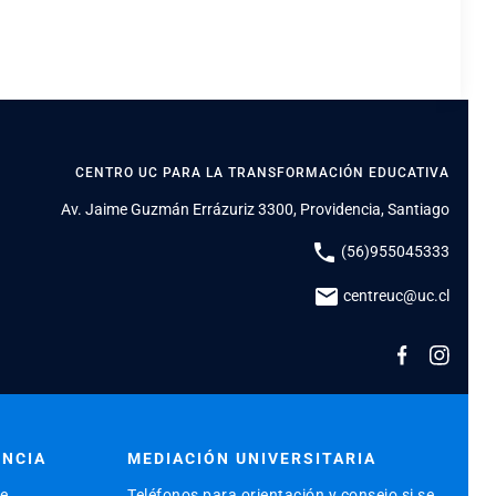
CENTRO UC PARA LA TRANSFORMACIÓN EDUCATIVA
Av. Jaime Guzmán Errázuriz 3300, Providencia, Santiago
phone
(56)955045333
mail
centreuc@uc.cl
ENCIA
MEDIACIÓN UNIVERSITARIA
de
Teléfonos para orientación y consejo si se