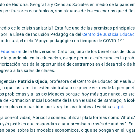
culo de Historia, Geografía y Ciencias Sociales en medio de la pande
ilias por factores económicos, son algunos de los escenarios que dif
edio de la crisis sanitaria? Esta fue una de las premisas principal
o por la Línea de Inclusión Pedagógica del
Centro de Justicia Educac
rrando, así, el ciclo “Apoyo pedagógico en tiempos de COVID-19”.
 Educación
de la Universidad Católica, uno de los beneficios del doc
 la pandemia en la educación, es que permite enfocarse en la proble
iorización nos da la oportunidad de centrarnos en el desarrollo de 
greso a las salas de clases.
ingencia?
Patricia Ojeda
, profesora del Centro de Educación Paula J
 o que las familias estén sin trabajo se puede ver desde la perspect
os problemas y a las actividades porque, hoy más que nunca, existe 
rea de Formación Inicial Docente de la Universidad de Santiago,
Nicol
ejemplos compartidos por las y los asistentes al webinar
aquí
.
baja conectividad, Abricot aconsejó utilizar plataformas como Whats
a y/o pedirles que respondan a una premisa a través de audios”. E
n papel sobre los modelos económicos, o que se pongan en el lugar 