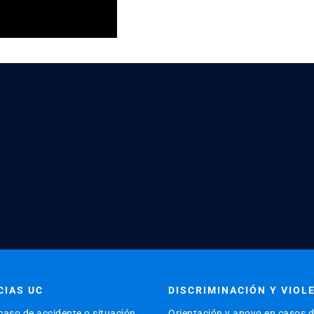
IAS UC
DISCRIMINACIÓN Y VIOL
caso de accidente o situación
Orientación y apoyo en casos 