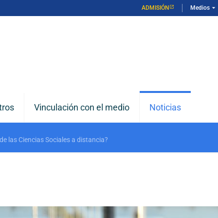
arrow_drop_down
ADMISIÓN
Medios
tros
Vinculación con el medio
Noticias
 las Ciencias Sociales a distancia?