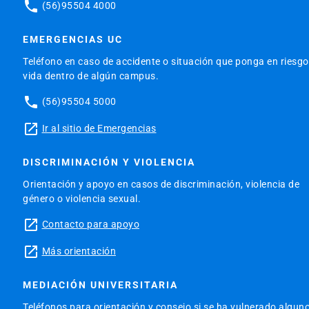
phone
(56)95504 4000
EMERGENCIAS UC
Teléfono en caso de accidente o situación que ponga en riesgo
vida dentro de algún campus.
phone
(56)95504 5000
launch
Ir al sitio de Emergencias
DISCRIMINACIÓN Y VIOLENCIA
Orientación y apoyo en casos de discriminación, violencia de
género o violencia sexual.
launch
Contacto para apoyo
launch
Más orientación
MEDIACIÓN UNIVERSITARIA
Teléfonos para orientación y consejo si se ha vulnerado algun