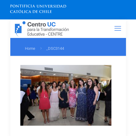
Home
_DSC3144