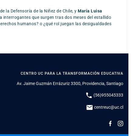
de la Defensoría de la Niñez de Chile, y
María Luisa
a interrogantes que surgen tras dos meses del estallido
s derechos humanos? o ¿qué rol juegan las desigualdades
CENTRO UC PARA LA TRANSFORMACIÓN EDUCATIVA
Av. Jaime Guzmán Errázuriz 3300, Providencia, Santiago
phone
(56)955045333
mail
centreuc@uc.cl