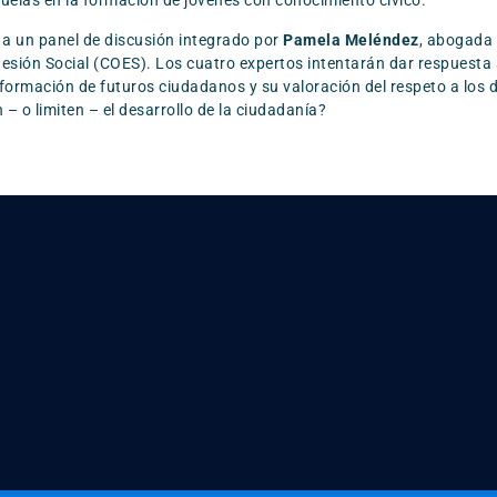
scuelas en la formación de jóvenes con conocimiento cívico.
a un panel de discusión integrado por
Pamela Meléndez
, abogada 
ohesión Social (COES). Los cuatro expertos intentarán dar respuesta 
 la formación de futuros ciudadanos y su valoración del respeto a lo
– o limiten – el desarrollo de la ciudadanía?