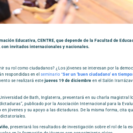
rmación Educativa, CENTRE, que depende de la Facultad de Educaci
 con invitados internacionales y nacionales.
ir su rol como ciudadanos? ¿Los jóvenes se interesan por la democr
án respondidas en el
seminario “
Ser un ‘buen ciudadano’ en tiempos 
ento se realizará este
jueves 19 de diciembre
en el Salón Irarrázava
Universidad de Bath, Inglaterra, presentará en su charla magistral 
ctaduras”, publicado por la Asociación Internacional para la Evalua
co en jóvenes y su apoyo a las dictaduras. De la misma forma, cita q
dictatoriales.
viño
, presentará los resultados de investigación sobre el rol de la 