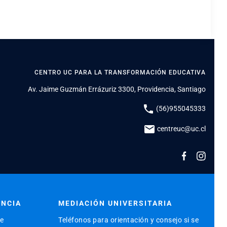
CENTRO UC PARA LA TRANSFORMACIÓN EDUCATIVA
Av. Jaime Guzmán Errázuriz 3300, Providencia, Santiago
phone
(56)955045333
mail
centreuc@uc.cl
ENCIA
MEDIACIÓN UNIVERSITARIA
de
Teléfonos para orientación y consejo si se