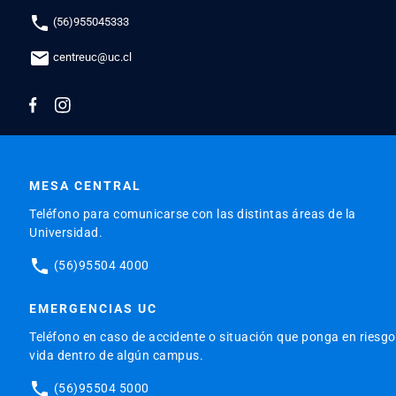
phone
(56)955045333
mail
centreuc@uc.cl
MESA CENTRAL
Teléfono para comunicarse con las distintas áreas de la
Universidad.
phone
(56)95504 4000
EMERGENCIAS UC
Teléfono en caso de accidente o situación que ponga en riesgo
vida dentro de algún campus.
phone
(56)95504 5000