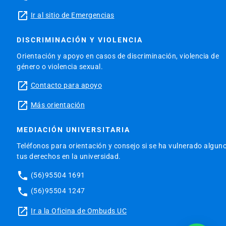
launch
Ir al sitio de Emergencias
DISCRIMINACIÓN Y VIOLENCIA
Orientación y apoyo en casos de discriminación, violencia de
género o violencia sexual.
launch
Contacto para apoyo
launch
Más orientación
MEDIACIÓN UNIVERSITARIA
Teléfonos para orientación y consejo si se ha vulnerado algun
tus derechos en la universidad.
phone
(56)95504 1691
phone
(56)95504 1247
launch
Ir a la Oficina de Ombuds UC