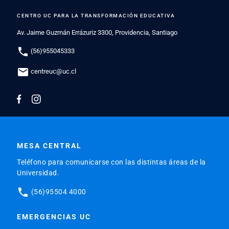
CENTRO UC PARA LA TRANSFORMACIÓN EDUCATIVA
Av. Jaime Guzmán Errázuriz 3300, Providencia, Santiago
phone
(56)955045333
mail
centreuc@uc.cl
MESA CENTRAL
Teléfono para comunicarse con las distintas áreas de la
Universidad.
phone
(56)95504 4000
EMERGENCIAS UC