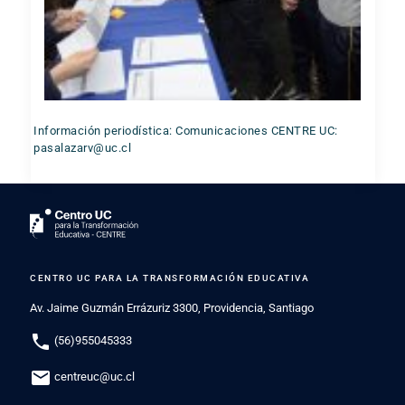
Información periodística: Comunicaciones CENTRE UC:
pasalazarv@uc.cl
CENTRO UC PARA LA TRANSFORMACIÓN EDUCATIVA
Av. Jaime Guzmán Errázuriz 3300, Providencia, Santiago
phone
(56)955045333
mail
centreuc@uc.cl