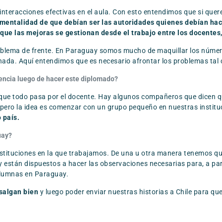
nteracciones efectivas en el aula. Con esto entendimos que si que
mentalidad de que debían ser las autoridades quienes debían hace
e las mejoras se gestionan desde el trabajo entre los docentes, l
lema de frente. En Paraguay somos mucho de maquillar los números
da. Aquí entendimos que es necesario afrontar los problemas tal cua
encia luego de hacer este diplomado?
e todo pasa por el docente. Hay algunos compañeros que dicen qu
 pero la idea es comenzar con un grupo pequeño en nuestras instit
o país.
uay?
stituciones en la que trabajamos. De una u otra manera tenemos qu
tán dispuestos a hacer las observaciones necesarias para, a partir 
alumnas en Paraguay.
salgan bien
y luego poder enviar nuestras historias a Chile para qu