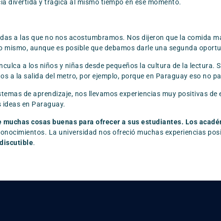
ia divertida y trágica al mismo tiempo en ese momento.
as a las que no nos acostumbramos. Nos dijeron que la comida más 
ó lo mismo, aunque es posible que debamos darle una segunda oport
nculca a los niños y niñas desde pequeños la cultura de la lectura. 
tos a la salida del metro, por ejemplo, porque en Paraguay eso no p
sistemas de aprendizaje, nos llevamos experiencias muy positivas d
s ideas en Paraguay.
e muchas cosas buenas para ofrecer a sus estudiantes. Los acad
conocimientos. La universidad nos ofreció muchas experiencias pos
ndiscutible
.