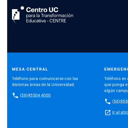
MESA CENTRAL
EMERGENC
Teléfono para comunicarse con las
Teléfono en 
distintas áreas de la Universidad.
que ponga en
algún camp
phone
(56)95504 4000
phone
(56)955
launch
Ir al si