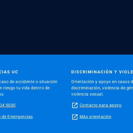
IAS UC
DISCRIMINACIÓN Y VIOL
caso de accidente o situación
Orientación y apoyo en casos 
 riesgo tu vida dentro de
discriminación, violencia de gé
us.
violencia sexual.
launch
04 5000
Contacto para apoyo
launch
tio de Emergencias
Más orientación