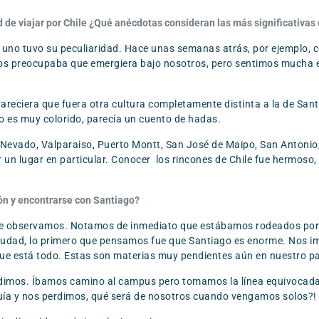
 de viajar por Chile ¿Qué anécdotas consideran las más significativas 
da uno tuvo su peculiaridad. Hace unas semanas atrás, por ejemplo,
nos preocupaba que emergiera bajo nosotros, pero sentimos mucha 
Pareciera que fuera otra cultura completamente distinta a la de Sant
o es muy colorido, parecía un cuento de hadas.
 Nevado, Valparaiso, Puerto Montt, San José de Maipo, San Antonio,
ir un lugar en particular. Conocer los rincones de Chile fue hermos
ión y encontrarse con Santiago?
que observamos. Notamos de inmediato que estábamos rodeados por l
ciudad, lo primero que pensamos fue que Santiago es enorme. Nos 
 que está todo. Estas son materias muy pendientes aún en nuestro pa
rdimos. Íbamos camino al campus pero tomamos la línea equivocad
uía y nos perdimos, qué será de nosotros cuando vengamos solos?!