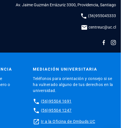
Av. Jaime Guzmán Errázuriz 3300, Providencia, Santiago
phone
(56)955045333
mail
centreuc@uc.cl
ENCIA
MEDIACIÓN UNIVERSITARIA
de
Teléfonos para orientación y consejo si se
nero o
ha vulnerado alguno de tus derechos en la
universidad.
phone
(56)95504 1691
phone
(56)95504 1247
launch
Ir a la Oficina de Ombuds UC