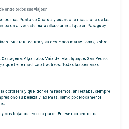
de entre todos sus viajes?
 conocimos Punta de Choros, y cuando fuimos a una de las
emoción al ver este maravilloso animal que en Paraguay
iago. Su arquitectura y su gente son maravillosas, sobre
 Cartagena, Algarrobo, Viña del Mar, Iquique, San Pedro,
o, ya que tiene muchos atractivos. Todas las semanas
a cordillera y que, donde mirásemos, ahí estaba, siempre
impresionó su belleza y, además, llamó poderosamente
ís.
a y nos bajamos en otra parte. En ese momento nos