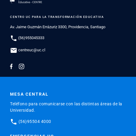
CENTRO UC PARA LA TRANSFORMACIÓN EDUCATIVA
Av. Jaime Guzmán Errázuriz 3300, Providencia, Santiago
phone
(56)955045333
mail
centreuc@uc.cl
MESA CENTRAL
Teléfono para comunicarse con las distintas áreas de la
Universidad.
phone
(56)95504 4000