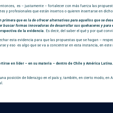
entonces, es – justamente – fortalecer con más fuerza las propuest
ntes y profesionales que están insertos o quieren insertarse en dich
primera que es la de ofrecer alternativas para aquellos que se de
er buscar formas innovadoras de desarrollar sus quehaceres y para 
rspectiva de la evidencia
. Es decir, del saber el qué y por qué con
echar esta evidencia para que las propuestas que se hagan – respec
se y eso es algo que se va a concentrar en esta instancia, en este
tirse en líder – en su materia – dentro de Chile y América Latina
na posición de liderazgo en el país y, también, en cierto modo, en 
l.