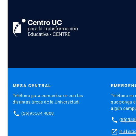
MESA CENTRAL
EMERGENC
Teléfono para comunicarse con las
Teléfono en 
distintas áreas de la Universidad.
que ponga en
algún camp
phone
(56)95504 4000
phone
(56)955
launch
Ir al si