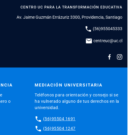
CENTRO UC PARA LA TRANSFORMACIÓN EDUCATIVA
Av. Jaime Guzmán Errázuriz 3300, Providencia, Santiago
phone
(56)955045333
mail
centreuc@uc.cl
ENCIA
MEDIACIÓN UNIVERSITARIA
de
Teléfonos para orientación y consejo si se
nero o
ha vulnerado alguno de tus derechos en la
universidad.
phone
(56)95504 1691
phone
(56)95504 1247