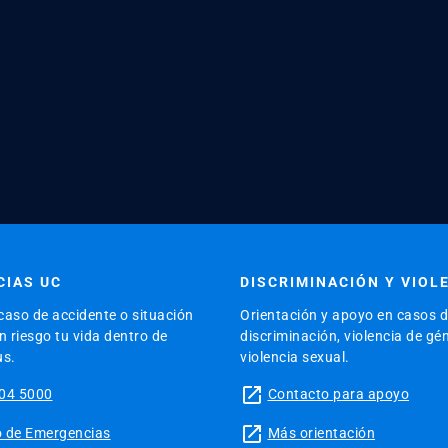
IAS UC
DISCRIMINACIÓN Y VIOL
caso de accidente o situación
Orientación y apoyo en casos 
 riesgo tu vida dentro de
discriminación, violencia de gé
us.
violencia sexual.
launch
04 5000
Contacto para apoyo
launch
tio de Emergencias
Más orientación