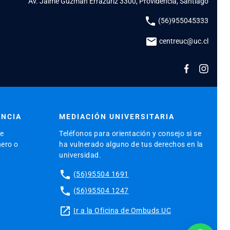
Av. Jaime Guzmán Errázuriz 3300, Providencia, Santiago
phone
(56)955045333
mail
centreuc@uc.cl
ENCIA
MEDIACIÓN UNIVERSITARIA
de
Teléfonos para orientación y consejo si se
nero o
ha vulnerado alguno de tus derechos en la
universidad.
phone
(56)95504 1691
phone
(56)95504 1247
launch
Ir a la Oficina de Ombuds UC