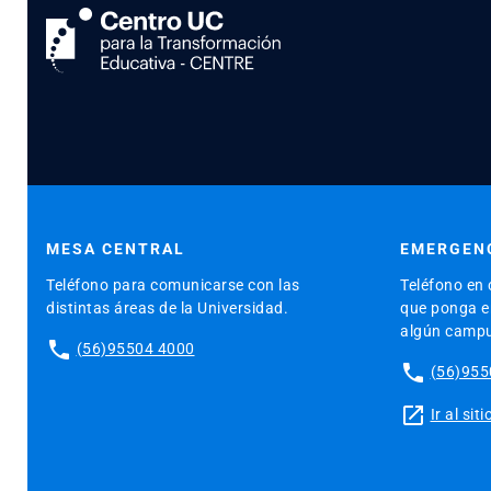
MESA CENTRAL
EMERGENC
Teléfono para comunicarse con las
Teléfono en 
distintas áreas de la Universidad.
que ponga en
algún camp
phone
(56)95504 4000
phone
(56)955
launch
Ir al si