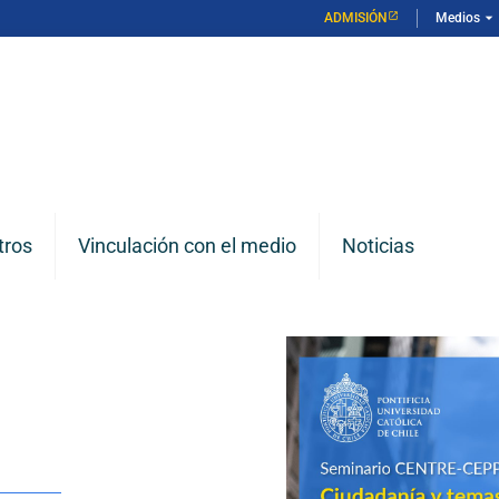
arrow_drop_down
ADMISIÓN
Medios
tros
Vinculación con el medio
Noticias