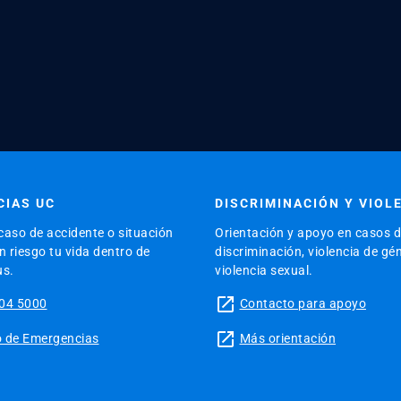
IAS UC
DISCRIMINACIÓN Y VIOL
caso de accidente o situación
Orientación y apoyo en casos 
 riesgo tu vida dentro de
discriminación, violencia de gé
us.
violencia sexual.
launch
04 5000
Contacto para apoyo
launch
tio de Emergencias
Más orientación