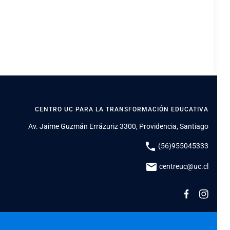
CENTRO UC PARA LA TRANSFORMACIÓN EDUCATIVA
Av. Jaime Guzmán Errázuriz 3300, Providencia, Santiago
phone
(56)955045333
mail
centreuc@uc.cl