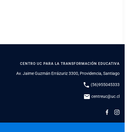
CENTRO UC PARA LA TRANSFORMACIÓN EDUCATIVA
Av. Jaime Guzmán Errázuriz 3300, Providencia, Santiago
phone
(56)955045333
mail
centreuc@uc.cl