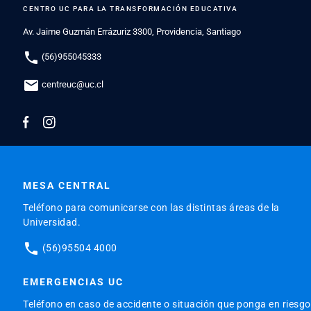
CENTRO UC PARA LA TRANSFORMACIÓN EDUCATIVA
Av. Jaime Guzmán Errázuriz 3300, Providencia, Santiago
phone
(56)955045333
mail
centreuc@uc.cl
MESA CENTRAL
Teléfono para comunicarse con las distintas áreas de la
Universidad.
phone
(56)95504 4000
EMERGENCIAS UC
Teléfono en caso de accidente o situación que ponga en riesgo