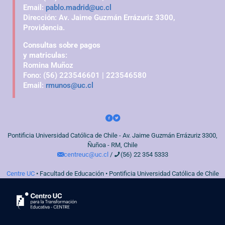
Email:
pablo.madrid@uc.cl
Dirección: Av. Jaime Guzmán Errázuriz 3300,
Providencia.
Consultas sobre pagos
y matriculas:
Romina Muñoz
Fono: (56) 223546601 | 223546580
Email:
rmunos@uc.cl
Pontificia Universidad Católica de Chile - Av. Jaime Guzmán Errázuriz 3300,
Ñuñoa - RM, Chile
centreuc@uc.cl
/
(56) 22 354 5333
Centre UC
• Facultad de Educación • Pontificia Universidad Católica de Chile