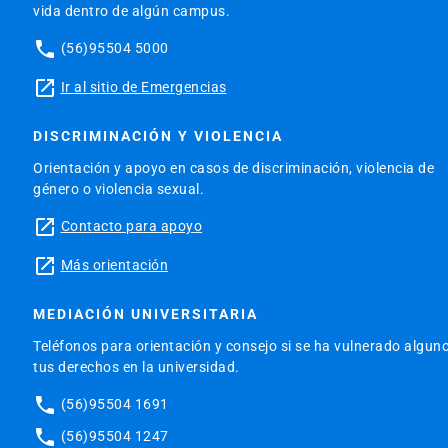
vida dentro de algún campus.
phone
(56)95504 5000
launch
Ir al sitio de Emergencias
DISCRIMINACIÓN Y VIOLENCIA
Orientación y apoyo en casos de discriminación, violencia de
género o violencia sexual.
launch
Contacto para apoyo
launch
Más orientación
MEDIACIÓN UNIVERSITARIA
Teléfonos para orientación y consejo si se ha vulnerado algun
tus derechos en la universidad.
phone
(56)95504 1691
phone
(56)95504 1247